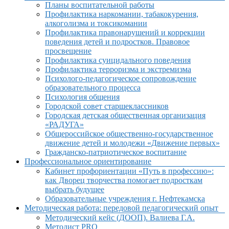
Планы воспитательной работы
Профилактика наркомании, табакокурения,
алкоголизма и токсикомании
Профилактика правонарушений и коррекции
поведения детей и подростков. Правовое
просвещение
Профилактика суицидального поведения
Профилактика терроризма и экстремизма
Психолого-педагогическое сопровождение
образовательного процесса
Психология общения
Городской совет старшеклассников
Городская детская общественная организация
«РАДУГА»
Общероссийское общественно-государственное
движение детей и молодежи «Движение первых»
Гражданско-патриотическое воспитание
Профессиональное ориентирование
Кабинет профориентации «Путь в профессию»:
как Дворец творчества помогает подросткам
выбрать будущее
Образовательные учреждения г. Нефтекамска
Методическая работа: передовой педагогический опыт
Методический кейс (ДООП). Валиева Г.А.
Методист PRO