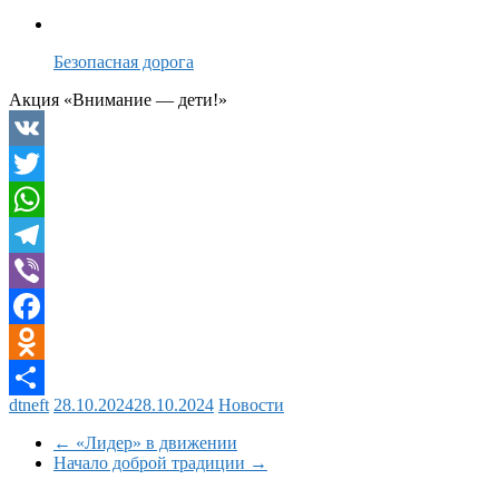
Безопасная дорога
Акция «Внимание — дети!»
VK
Twitter
WhatsApp
Telegram
Viber
Facebook
Odnoklassniki
dtneft
28.10.2024
28.10.2024
Новости
Отправить
←
«Лидер» в движении
Начало доброй традиции
→