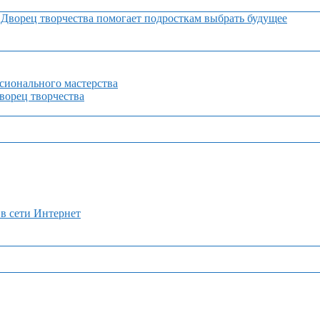
Дворец творчества помогает подросткам выбрать будущее
сионального мастерства
орец творчества
 в сети Интернет