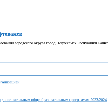
ефтекамск
зования городского округа город Нефтекамск Республики Башк
рганизацией
м дополнительным общеобразовательным программам 2023/2024