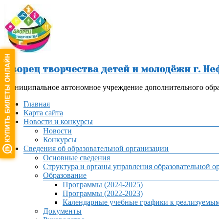
Перейти
к
содержимому
Дворец творчества детей и молодёжи г. Н
Муниципальное автономное учреждение дополнительного обра
Меню
Главная
Карта сайта
Новости и конкурсы
Новости
Конкурсы
Сведения об образовательной организации
Основные сведения
Структура и органы управления образовательной о
Образование
Программы (2024-2025)
Программы (2022-2023)
Календарные учебные графики к реализуемы
Документы