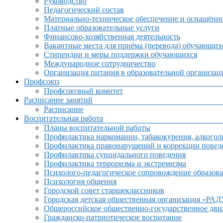
Руководство
Педагогический состав
Материально-техническое обеспечение и оснащённос
Платные образовательные услуги
Финансово-хозяйственная деятельность
Вакантные места для приёма (перевода) обучающих
Стипендии и меры поддержки обучающихся
Международное сотрудничество
Организация питания в образовательной организац
Профсоюз
Профсоюзный комитет
Расписание занятий
Расписание
Воспитательная работа
Планы воспитательной работы
Профилактика наркомании, табакокурения, алкогол
Профилактика правонарушений и коррекции поведе
Профилактика суицидального поведения
Профилактика терроризма и экстремизма
Психолого-педагогическое сопровождение образова
Психология общения
Городской совет старшеклассников
Городская детская общественная организация «РА
Общероссийское общественно-государственное дв
Гражданско-патриотическое воспитание