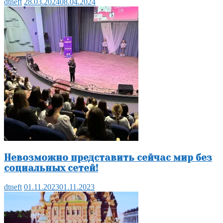
dtneft
28.03.2024
08.04.2024
Невозможно представить сейчас мир без
социальных сетей!
dtneft
01.11.2023
01.11.2023