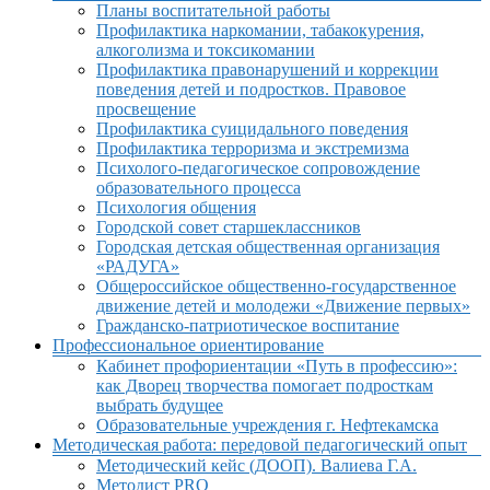
Планы воспитательной работы
Профилактика наркомании, табакокурения,
алкоголизма и токсикомании
Профилактика правонарушений и коррекции
поведения детей и подростков. Правовое
просвещение
Профилактика суицидального поведения
Профилактика терроризма и экстремизма
Психолого-педагогическое сопровождение
образовательного процесса
Психология общения
Городской совет старшеклассников
Городская детская общественная организация
«РАДУГА»
Общероссийское общественно-государственное
движение детей и молодежи «Движение первых»
Гражданско-патриотическое воспитание
Профессиональное ориентирование
Кабинет профориентации «Путь в профессию»:
как Дворец творчества помогает подросткам
выбрать будущее
Образовательные учреждения г. Нефтекамска
Методическая работа: передовой педагогический опыт
Методический кейс (ДООП). Валиева Г.А.
Методист PRO