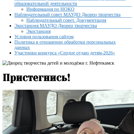
образовательной деятельности
Информация по НОКО
Наблюдательный совет МАУДО Дворец творчества
Наблюдательный совет. Документация
Экостанция МАУДО Дворец творчества
Экостанция
Условия пользования сайтом
Политика в отношении обработки персональных
данных
Участники конкурса «Сердце отдаю детям-2026»
Пристегнись!