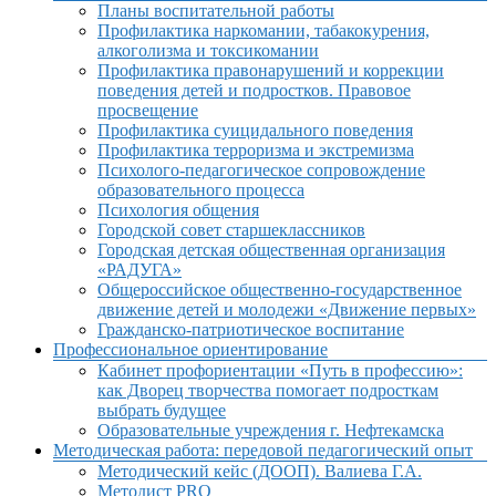
Планы воспитательной работы
Профилактика наркомании, табакокурения,
алкоголизма и токсикомании
Профилактика правонарушений и коррекции
поведения детей и подростков. Правовое
просвещение
Профилактика суицидального поведения
Профилактика терроризма и экстремизма
Психолого-педагогическое сопровождение
образовательного процесса
Психология общения
Городской совет старшеклассников
Городская детская общественная организация
«РАДУГА»
Общероссийское общественно-государственное
движение детей и молодежи «Движение первых»
Гражданско-патриотическое воспитание
Профессиональное ориентирование
Кабинет профориентации «Путь в профессию»:
как Дворец творчества помогает подросткам
выбрать будущее
Образовательные учреждения г. Нефтекамска
Методическая работа: передовой педагогический опыт
Методический кейс (ДООП). Валиева Г.А.
Методист PRO