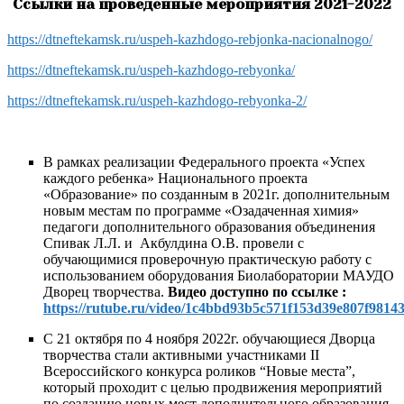
Ссылки на проведенные мероприятия 2021-2022
https://dtneftekamsk.ru/uspeh-kazhdogo-rebjonka-nacionalnogo/
https://dtneftekamsk.ru/uspeh-kazhdogo-rebyonka/
https://dtneftekamsk.ru/uspeh-kazhdogo-rebyonka-2/
В рамках реализации Федерального проекта «Успех
каждого ребенка» Национального проекта
«Образование» по созданным в 2021г. дополнительным
новым местам по программе «Озадаченная химия»
педагоги дополнительного образования объединения
Спивак Л.Л. и Акбулдина О.В. провели с
обучающимися проверочную практическую работу с
использованием оборудования Биолаборатории МАУДО
Дворец творчества.
Видео доступно по ссылке :
https://rutube.ru/video/1c4bbd93b5c571f153d39e807f98143
С 21 октября по 4 ноября 2022г. обучающиеся Дворца
творчества стали активными участниками II
Всероссийского конкурса роликов “Новые места”,
который проходит с целью продвижения мероприятий
по созданию новых мест дополнительного образования