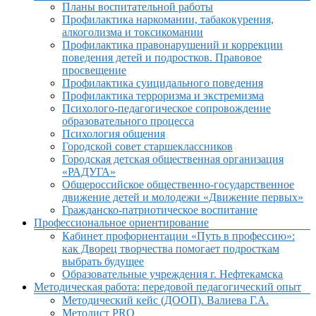
Планы воспитательной работы
Профилактика наркомании, табакокурения,
алкоголизма и токсикомании
Профилактика правонарушений и коррекции
поведения детей и подростков. Правовое
просвещение
Профилактика суицидального поведения
Профилактика терроризма и экстремизма
Психолого-педагогическое сопровождение
образовательного процесса
Психология общения
Городской совет старшеклассников
Городская детская общественная организация
«РАДУГА»
Общероссийское общественно-государственное
движение детей и молодежи «Движение первых»
Гражданско-патриотическое воспитание
Профессиональное ориентирование
Кабинет профориентации «Путь в профессию»:
как Дворец творчества помогает подросткам
выбрать будущее
Образовательные учреждения г. Нефтекамска
Методическая работа: передовой педагогический опыт
Методический кейс (ДООП). Валиева Г.А.
Методист PRO