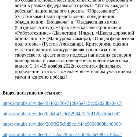
детей в рамках федерального проекта “Успех каждого
ребенка” национального проекта “Образование”.
Участниками были представлены объединения
объединения: “Биошкола” и “Озадаченная химия
(Ситдиков Айнур), «Практическая электроника» и
«Робототехника» (Давлетшин Ильяс), «Школа дорожной
безопасности» (Мансурова Самира), «Общая физическая
подготовка» (Густов Александр). Критериями оценки
участия в данном конкурсе являются показатели
творческого, креативного подхода написания сценария
видеоролика и самостоятельное выполнение монтажа
видео. С 14 -15 ноября 2022г. состоится финальное
подведение итогов. Пожелаем всем нашим участникам
удачи и конечно победы!
Видео доступно по ссылке:
https://rutube.ru/video/37f60370e7128e5e715cc02d23ba04a7/
https://rutube.ru/video/fe3eb43c9e8298425f5df126a56be0ef/
https://rutube.ru/video/200fb25cbd9ce1bf4e9608868ba40363/
https://rutube.ru/video/62152ae285b373cfc9b26e080cc3dbaa/