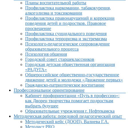
Планы воспитательной работы
Профилактика наркомании, табакокурения,
алкоголизма и токсикомании
Профилактика правонарушений и коррекции
поведения детей и подростков. Правовое
просвещение
Профилактика суицидального поведения
Профилактика терроризма и экстремизма
Психолого-педагогическое сопровождение
образовательного процесса
Психология общения
Городской совет старшеклассников
Городская детская общественная организация
«РАДУГА»
Общероссийское общественно-государственное
движение детей и молодежи «Движение первых»
Гражданско-патриотическое воспитание
Профессиональное ориентирование
Кабинет профориентации «Путь в профессию»:
как Дворец творчества помогает подросткам
выбрать будущее
Образовательные учреждения г. Нефтекамска
Методическая работа: передовой педагогический опыт
Методический кейс (ДООП). Валиева Г.А.
Методист PRO