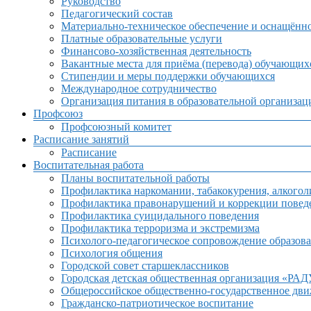
Руководство
Педагогический состав
Материально-техническое обеспечение и оснащённос
Платные образовательные услуги
Финансово-хозяйственная деятельность
Вакантные места для приёма (перевода) обучающих
Стипендии и меры поддержки обучающихся
Международное сотрудничество
Организация питания в образовательной организац
Профсоюз
Профсоюзный комитет
Расписание занятий
Расписание
Воспитательная работа
Планы воспитательной работы
Профилактика наркомании, табакокурения, алкогол
Профилактика правонарушений и коррекции поведе
Профилактика суицидального поведения
Профилактика терроризма и экстремизма
Психолого-педагогическое сопровождение образова
Психология общения
Городской совет старшеклассников
Городская детская общественная организация «РА
Общероссийское общественно-государственное дв
Гражданско-патриотическое воспитание