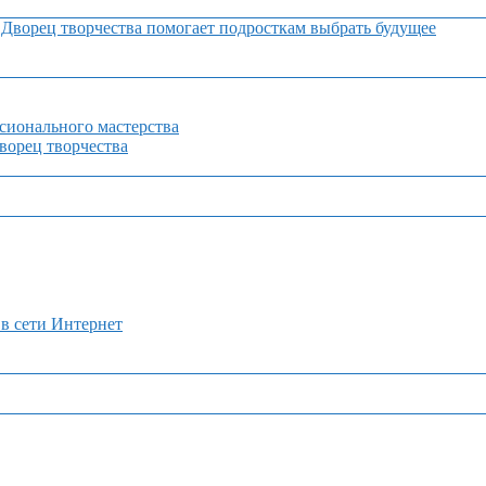
Дворец творчества помогает подросткам выбрать будущее
сионального мастерства
орец творчества
 в сети Интернет