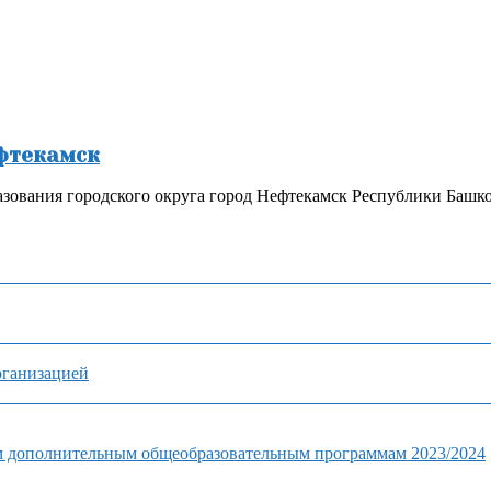
ефтекамск
зования городского округа город Нефтекамск Республики Башк
рганизацией
м дополнительным общеобразовательным программам 2023/2024