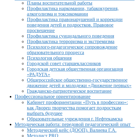
Планы воспитательной работы
Профилактика наркомании, табакокурения,
алкоголизма и токсикомании
Профилактика правонарушений и коррекции
поведения детей и подростков. Правовое
просвещение
Профилактика суицидального поведения
Профилактика терроризма и экстремизма
Психолого-педагогическое сопровождение
образовательного процесса
Психология общения
Городской совет старшеклассников
Городская детская общественная организация
«РАДУГА»
Общероссийское общественно-государственное
движение детей и молодежи «Движение первых»
Гражданско-патриотическое воспитание
Профессиональное ориентирование
Кабинет профориентации «Путь в профессию»:
как Дворец творчества помогает подросткам
выбрать будущее
Образовательные учреждения г. Нефтекамска
Методическая работа: передовой педагогический опыт
Методический кейс (ДООП). Валиева Г.А.
Методист PRO