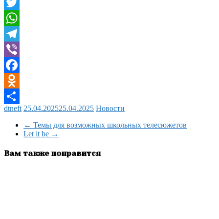
VK
Twitter
WhatsApp
Telegram
Viber
Facebook
Odnoklassniki
dtneft
25.04.2025
25.04.2025
Новости
Отправить
←
Темы для возможных школьных телесюжетов
Let it be
→
Вам также понравится