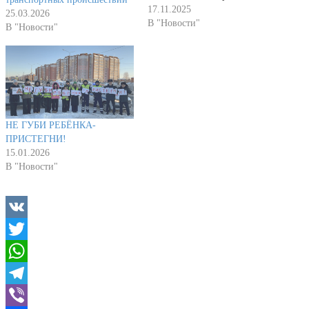
дорогах – нашим близким,
17.11.2025
25.03.2026
друзьям, знакомым. Каждый
В "Новости"
В "Новости"
день автомобильные аварии
уносят жизни, и эта
статистика ужасает.Чтобы
почтить их память, мы
должны сделать всё
возможное, чтобы таких
трагедий было меньше.
НЕ ГУБИ РЕБЁНКА-
Лучший способ…
ПРИСТЕГНИ!
15.01.2026
В "Новости"
VK
Twitter
WhatsApp
Telegram