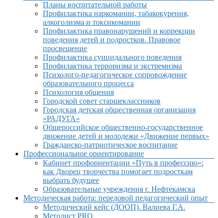
Планы воспитательной работы
Профилактика наркомании, табакокурения,
алкоголизма и токсикомании
Профилактика правонарушений и коррекции
поведения детей и подростков. Правовое
просвещение
Профилактика суицидального поведения
Профилактика терроризма и экстремизма
Психолого-педагогическое сопровождение
образовательного процесса
Психология общения
Городской совет старшеклассников
Городская детская общественная организация
«РАДУГА»
Общероссийское общественно-государственное
движение детей и молодежи «Движение первых»
Гражданско-патриотическое воспитание
Профессиональное ориентирование
Кабинет профориентации «Путь в профессию»:
как Дворец творчества помогает подросткам
выбрать будущее
Образовательные учреждения г. Нефтекамска
Методическая работа: передовой педагогический опыт
Методический кейс (ДООП). Валиева Г.А.
Методист PRO