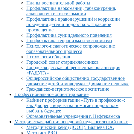
Планы воспитательной работы
Профилактика наркомании, табакокурения,
алкоголизма и токсикомании
Профилактика правонарушений и коррекции
поведения детей и подростков. Правовое
просвещение
Профилактика суицидального поведения
Профилактика терроризма и экстремизма
Психолого-педагогическое сопровождение
образовательного процесса
Психология общения
Городской совет старшеклассников
Городская детская общественная организация
«РАДУГА»
Общероссийское общественно-государственное
движение детей и молодежи «Движение первых»
Гражданско-патриотическое воспитание
Профессиональное ориентирование
Кабинет профориентации «Путь в профессию»:
как Дворец творчества помогает подросткам
выбрать будущее
Образовательные учреждения г. Нефтекамска
Методическая работа: передовой педагогический опыт
Методический кейс (ДООП). Валиева Г.А.
Методист PRO