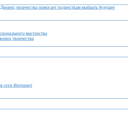
Дворец творчества помогает подросткам выбрать будущее
сионального мастерства
орец творчества
 в сети Интернет