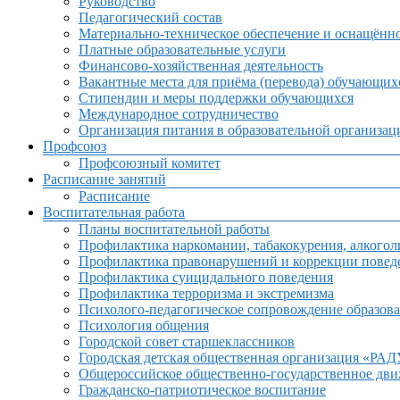
Руководство
Педагогический состав
Материально-техническое обеспечение и оснащённос
Платные образовательные услуги
Финансово-хозяйственная деятельность
Вакантные места для приёма (перевода) обучающих
Стипендии и меры поддержки обучающихся
Международное сотрудничество
Организация питания в образовательной организац
Профсоюз
Профсоюзный комитет
Расписание занятий
Расписание
Воспитательная работа
Планы воспитательной работы
Профилактика наркомании, табакокурения, алкогол
Профилактика правонарушений и коррекции поведе
Профилактика суицидального поведения
Профилактика терроризма и экстремизма
Психолого-педагогическое сопровождение образова
Психология общения
Городской совет старшеклассников
Городская детская общественная организация «РА
Общероссийское общественно-государственное дв
Гражданско-патриотическое воспитание