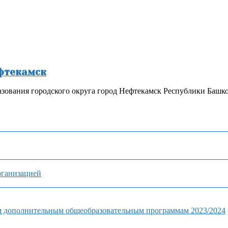
ефтекамск
зования городского округа город Нефтекамск Республики Башк
рганизацией
м дополнительным общеобразовательным программам 2023/2024