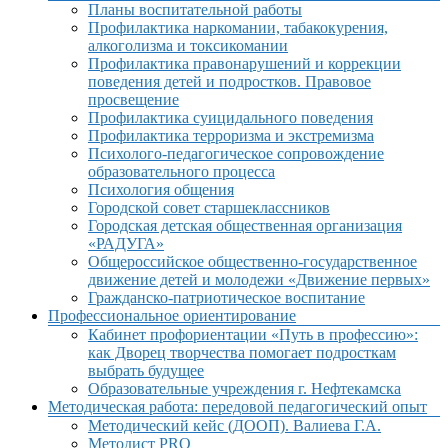
Планы воспитательной работы
Профилактика наркомании, табакокурения,
алкоголизма и токсикомании
Профилактика правонарушений и коррекции
поведения детей и подростков. Правовое
просвещение
Профилактика суицидального поведения
Профилактика терроризма и экстремизма
Психолого-педагогическое сопровождение
образовательного процесса
Психология общения
Городской совет старшеклассников
Городская детская общественная организация
«РАДУГА»
Общероссийское общественно-государственное
движение детей и молодежи «Движение первых»
Гражданско-патриотическое воспитание
Профессиональное ориентирование
Кабинет профориентации «Путь в профессию»:
как Дворец творчества помогает подросткам
выбрать будущее
Образовательные учреждения г. Нефтекамска
Методическая работа: передовой педагогический опыт
Методический кейс (ДООП). Валиева Г.А.
Методист PRO