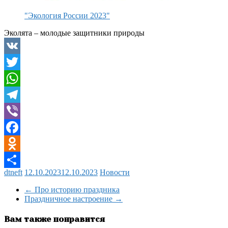
"Экология России 2023"
Эколята – молодые защитники природы
VK
Twitter
WhatsApp
Telegram
Viber
Facebook
Odnoklassniki
dtneft
12.10.2023
12.10.2023
Новости
Отправить
←
Про историю праздника
Праздничное настроение
→
Вам также понравится