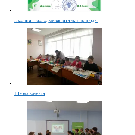
Эколята – молодые защитники природы
Школа юнната