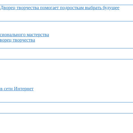
Дворец творчества помогает подросткам выбрать будущее
сионального мастерства
орец творчества
 в сети Интернет