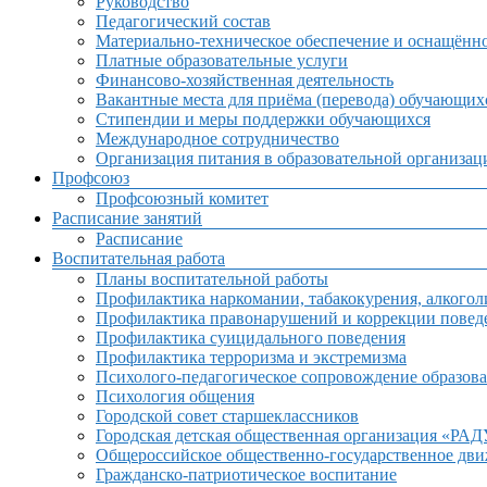
Руководство
Педагогический состав
Материально-техническое обеспечение и оснащённос
Платные образовательные услуги
Финансово-хозяйственная деятельность
Вакантные места для приёма (перевода) обучающих
Стипендии и меры поддержки обучающихся
Международное сотрудничество
Организация питания в образовательной организац
Профсоюз
Профсоюзный комитет
Расписание занятий
Расписание
Воспитательная работа
Планы воспитательной работы
Профилактика наркомании, табакокурения, алкогол
Профилактика правонарушений и коррекции поведе
Профилактика суицидального поведения
Профилактика терроризма и экстремизма
Психолого-педагогическое сопровождение образова
Психология общения
Городской совет старшеклассников
Городская детская общественная организация «РА
Общероссийское общественно-государственное дв
Гражданско-патриотическое воспитание