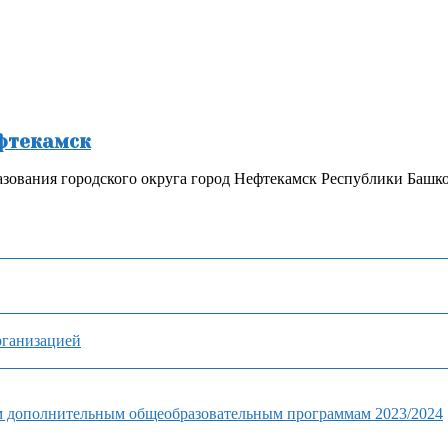
ефтекамск
зования городского округа город Нефтекамск Республики Башк
рганизацией
м дополнительным общеобразовательным программам 2023/2024