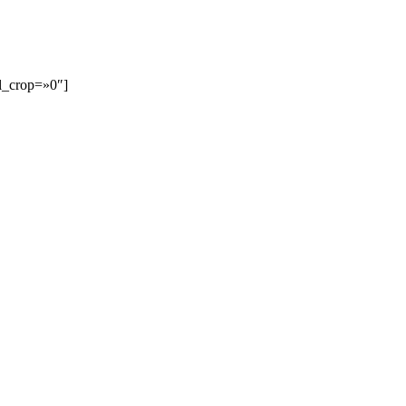
il_crop=»0″]