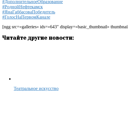
#ДополнительноеОбразование
#РоднойНефтекамск
#ЯнаГаббасоваПобедитель
#ГолосНаПервомКанале
[ngg src=»galleries» ids=»643″ display=»basic_thumbnail» thumbna
Читайте другие новости:
Театральное искусство