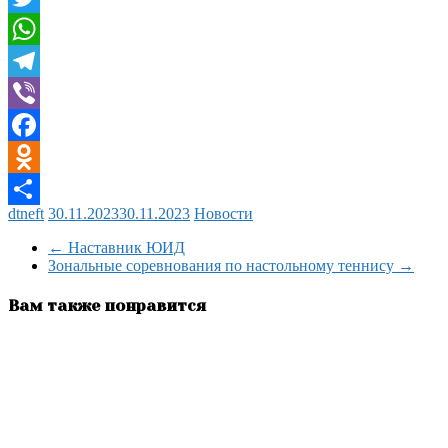
Twitter
WhatsApp
Telegram
Viber
Facebook
Odnoklassniki
dtneft
30.11.2023
30.11.2023
Новости
Отправить
←
Наставник ЮИД
Зональные соревнования по настольному теннису
→
Вам также понравится