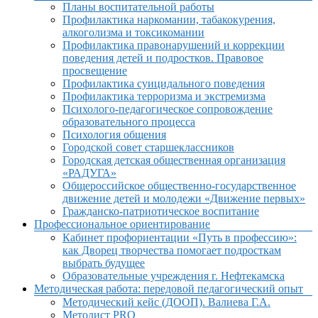
Планы воспитательной работы
Профилактика наркомании, табакокурения,
алкоголизма и токсикомании
Профилактика правонарушений и коррекции
поведения детей и подростков. Правовое
просвещение
Профилактика суицидального поведения
Профилактика терроризма и экстремизма
Психолого-педагогическое сопровождение
образовательного процесса
Психология общения
Городской совет старшеклассников
Городская детская общественная организация
«РАДУГА»
Общероссийское общественно-государственное
движение детей и молодежи «Движение первых»
Гражданско-патриотическое воспитание
Профессиональное ориентирование
Кабинет профориентации «Путь в профессию»:
как Дворец творчества помогает подросткам
выбрать будущее
Образовательные учреждения г. Нефтекамска
Методическая работа: передовой педагогический опыт
Методический кейс (ДООП). Валиева Г.А.
Методист PRO