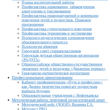
Планы воспитательной работы
Профилактика наркомании, табакокурения,
алкоголизма и токсикомании
Профилактика правонарушений и коррекции
поведения детей и подростков. Правовое
просвещение
Профилактика суицидального поведения
Профилактика терроризма и экстремизма
Психолого-педагогическое сопровождение
образовательного процесса
Психология общения
Городской совет старшеклассников
Городская детская общественная организация
«РАДУГА»
Общероссийское общественно-государственное
движение детей и молодежи «Движение первых»
Гражданско-патриотическое воспитание
Профессиональное ориентирование
Кабинет профориентации «Путь в профессию»:
как Дворец творчества помогает подросткам
выбрать будущее
Образовательные учреждения г. Нефтекамска
Методическая работа: передовой педагогический опыт
Методический кейс (ДООП). Валиева Г.А.
Методист PRO