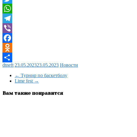
Twitter
WhatsApp
Telegram
Viber
Facebook
Odnoklassniki
dtneft
23.05.2023
23.05.2023
Новости
Отправить
←
Турнир по баскетболу
Lime fest
→
Вам также понравится