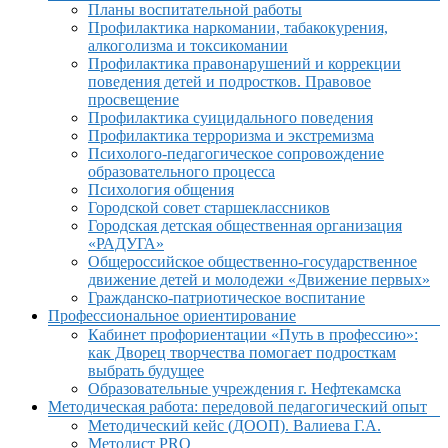
Планы воспитательной работы
Профилактика наркомании, табакокурения,
алкоголизма и токсикомании
Профилактика правонарушений и коррекции
поведения детей и подростков. Правовое
просвещение
Профилактика суицидального поведения
Профилактика терроризма и экстремизма
Психолого-педагогическое сопровождение
образовательного процесса
Психология общения
Городской совет старшеклассников
Городская детская общественная организация
«РАДУГА»
Общероссийское общественно-государственное
движение детей и молодежи «Движение первых»
Гражданско-патриотическое воспитание
Профессиональное ориентирование
Кабинет профориентации «Путь в профессию»:
как Дворец творчества помогает подросткам
выбрать будущее
Образовательные учреждения г. Нефтекамска
Методическая работа: передовой педагогический опыт
Методический кейс (ДООП). Валиева Г.А.
Методист PRO