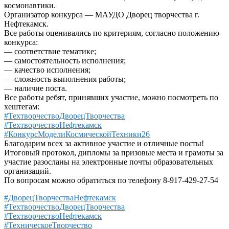
космонавтики.
Организатор конкурса — МАУДО Дворец творчества г.
Нефтекамск.
Все работы оценивались по критериям, согласно положению
конкурса:
— соответствие тематике;
— самостоятельность исполнения;
— качество исполнения;
— сложность выполнения работы;
— наличие поста.
Все работы ребят, принявших участие, можно посмотреть по
хештегам:
#ТехтворчествоДворецТворчества
#ТехтворчествоНефтекамск
#КонкурсМоделиКосмическойТехники26
Благодарим всех за активное участие и отличные посты!
Итоговый протокол, дипломы за призовые места и грамоты за
участие разосланы на электронные почты образовательных
организаций.
По вопросам можно обратиться по телефону 8-917-429-27-54
#ДворецТворчестваНефтекамск
#ТехтворчествоДворецТворчества
#ТехтворчествоНефтекамск
#ТехническоеТворчество