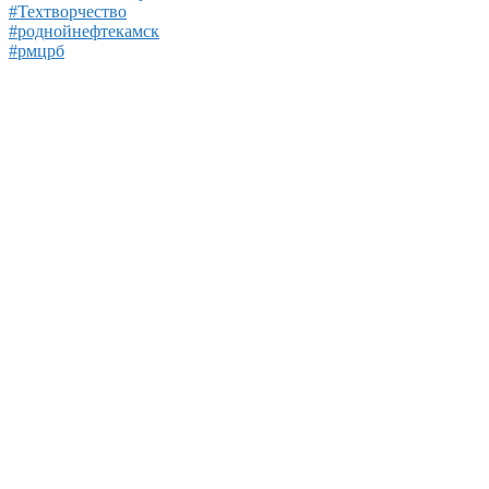
#Техтворчество
#роднойнефтекамск
#рмцрб