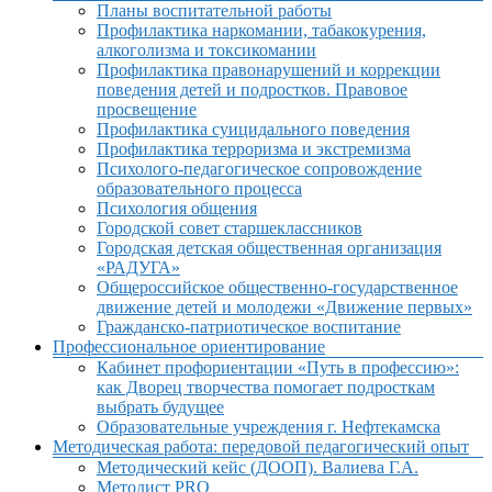
Планы воспитательной работы
Профилактика наркомании, табакокурения,
алкоголизма и токсикомании
Профилактика правонарушений и коррекции
поведения детей и подростков. Правовое
просвещение
Профилактика суицидального поведения
Профилактика терроризма и экстремизма
Психолого-педагогическое сопровождение
образовательного процесса
Психология общения
Городской совет старшеклассников
Городская детская общественная организация
«РАДУГА»
Общероссийское общественно-государственное
движение детей и молодежи «Движение первых»
Гражданско-патриотическое воспитание
Профессиональное ориентирование
Кабинет профориентации «Путь в профессию»:
как Дворец творчества помогает подросткам
выбрать будущее
Образовательные учреждения г. Нефтекамска
Методическая работа: передовой педагогический опыт
Методический кейс (ДООП). Валиева Г.А.
Методист PRO