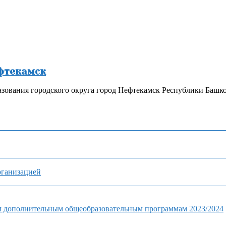
ефтекамск
зования городского округа город Нефтекамск Республики Башк
рганизацией
м дополнительным общеобразовательным программам 2023/2024