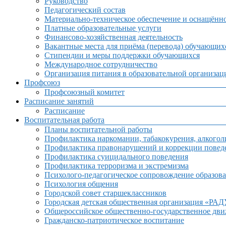
Руководство
Педагогический состав
Материально-техническое обеспечение и оснащённос
Платные образовательные услуги
Финансово-хозяйственная деятельность
Вакантные места для приёма (перевода) обучающих
Стипендии и меры поддержки обучающихся
Международное сотрудничество
Организация питания в образовательной организац
Профсоюз
Профсоюзный комитет
Расписание занятий
Расписание
Воспитательная работа
Планы воспитательной работы
Профилактика наркомании, табакокурения, алкогол
Профилактика правонарушений и коррекции поведе
Профилактика суицидального поведения
Профилактика терроризма и экстремизма
Психолого-педагогическое сопровождение образова
Психология общения
Городской совет старшеклассников
Городская детская общественная организация «РА
Общероссийское общественно-государственное дв
Гражданско-патриотическое воспитание