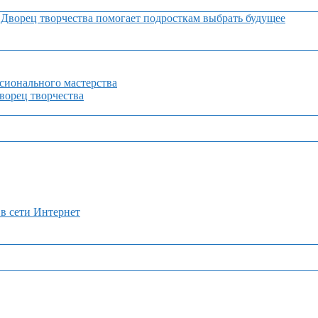
Дворец творчества помогает подросткам выбрать будущее
сионального мастерства
орец творчества
 в сети Интернет