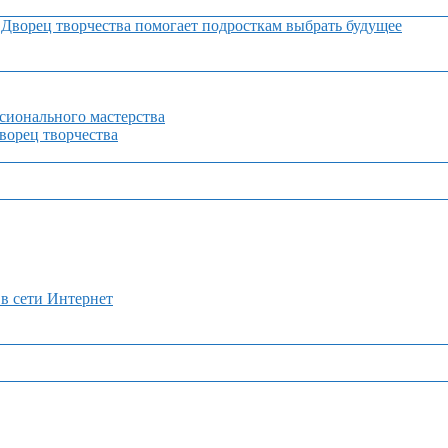
Дворец творчества помогает подросткам выбрать будущее
сионального мастерства
орец творчества
 в сети Интернет