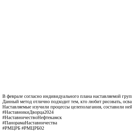
В феврале согласно индивидуального плана наставляемой груп
Данный метод отлично подходит тем, кто любит рисовать, осваи
Наставляемые изучили процессы целеполагания, составили не
#НаставникиДворца2024
#НаставничествоНефтекамск
#ПанорамаНаставничества
#РМЦРБ #РМЦРБ02