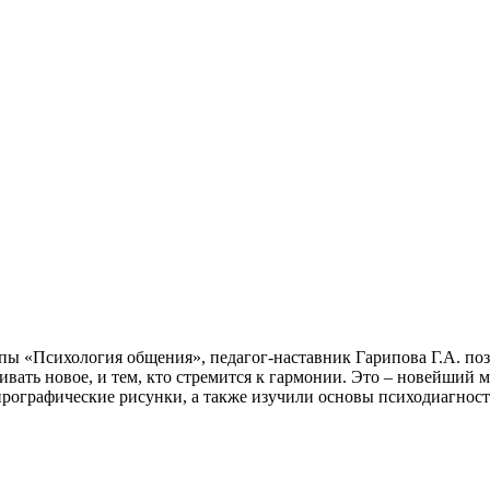
пы «Психология общения», педагог-наставник Гарипова Г.А. по
вать новое, и тем, кто стремится к гармонии. Это – новейший м
йрографические рисунки, а также изучили основы психодиагнос