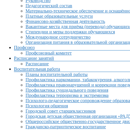
Руководство
Педагогический состав
Материально-техническое обеспечение и оснащённос
Платные образовательные услуги
Финансово-хозяйственная деятельность
Вакантные места для приёма (перевода) обучающих
Стипендии и меры поддержки обучающихся
Международное сотрудничество
Организация питания в образовательной организац
Профсоюз
Профсоюзный комитет
Расписание занятий
Расписание
Воспитательная работа
Планы воспитательной работы
Профилактика наркомании, табакокурения, алкогол
Профилактика правонарушений и коррекции поведе
Профилактика суицидального поведения
Профилактика терроризма и экстремизма
Психолого-педагогическое сопровождение образова
Психология общения
Городской совет старшеклассников
Городская детская общественная организация «РА
Общероссийское общественно-государственное дв
Гражданско-патриотическое воспитание