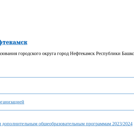
ефтекамск
зования городского округа город Нефтекамск Республики Башк
рганизацией
м дополнительным общеобразовательным программам 2023/2024