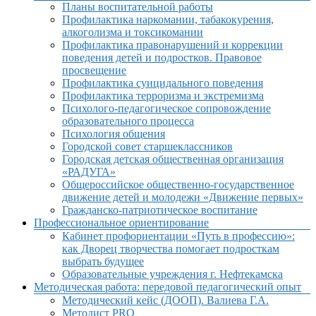
Планы воспитательной работы
Профилактика наркомании, табакокурения,
алкоголизма и токсикомании
Профилактика правонарушений и коррекции
поведения детей и подростков. Правовое
просвещение
Профилактика суицидального поведения
Профилактика терроризма и экстремизма
Психолого-педагогическое сопровождение
образовательного процесса
Психология общения
Городской совет старшеклассников
Городская детская общественная организация
«РАДУГА»
Общероссийское общественно-государственное
движение детей и молодежи «Движение первых»
Гражданско-патриотическое воспитание
Профессиональное ориентирование
Кабинет профориентации «Путь в профессию»:
как Дворец творчества помогает подросткам
выбрать будущее
Образовательные учреждения г. Нефтекамска
Методическая работа: передовой педагогический опыт
Методический кейс (ДООП). Валиева Г.А.
Методист PRO