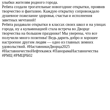
улыбки жителям родного города.
Ребята создали трогательные новогодние открытки, проявив
творчество и фантазию. Каждую открытку сопровождало
душевное пожелание здоровья, счастья и исполнения
заветных мечтаний!
Ребята раздавали открытки в классах своих школ и на улицах
города, ну а кульминацией стала встреча во Дворце
творчества на большом празднике! Мы уверены, что все
получили много позитива! Ведь дарить добро и хорошее
настроение другим людям — одно из главных зимних
удовольствий. #НаставникиДворца2025
#НаставничествоНефтекамск #ПанорамаНаставничества
#РМЦ #РМЦРБ02