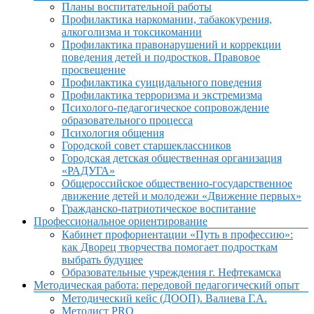
Планы воспитательной работы
Профилактика наркомании, табакокурения,
алкоголизма и токсикомании
Профилактика правонарушений и коррекции
поведения детей и подростков. Правовое
просвещение
Профилактика суицидального поведения
Профилактика терроризма и экстремизма
Психолого-педагогическое сопровождение
образовательного процесса
Психология общения
Городской совет старшеклассников
Городская детская общественная организация
«РАДУГА»
Общероссийское общественно-государственное
движение детей и молодежи «Движение первых»
Гражданско-патриотическое воспитание
Профессиональное ориентирование
Кабинет профориентации «Путь в профессию»:
как Дворец творчества помогает подросткам
выбрать будущее
Образовательные учреждения г. Нефтекамска
Методическая работа: передовой педагогический опыт
Методический кейс (ДООП). Валиева Г.А.
Методист PRO