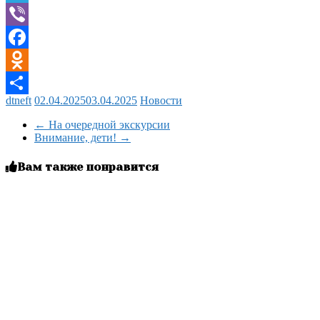
Telegram
Viber
Facebook
Odnoklassniki
dtneft
02.04.2025
03.04.2025
Новости
Отправить
←
На очередной экскурсии
Внимание, дети!
→
Вам также понравится