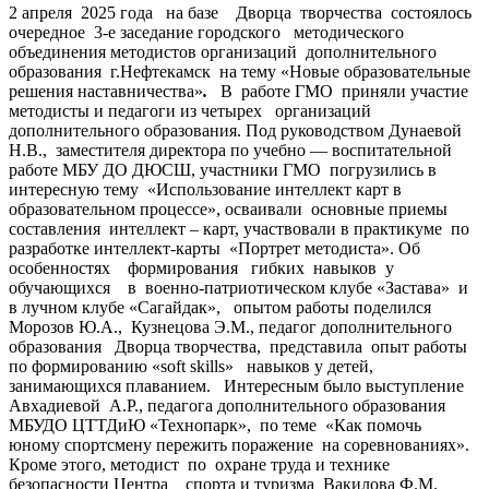
2 апреля 2025 года на базе Дворца творчества состоялось
очередное 3-е заседание городского методического
объединения методистов организаций дополнительного
образования г.Нефтекамск на тему «Новые образовательные
решения наставничества»
.
В работе ГМО приняли участие
методисты и педагоги из четырех организаций
дополнительного образования. Под руководством Дунаевой
Н.В., заместителя директора по учебно — воспитательной
работе МБУ ДО ДЮСШ, участники ГМО погрузились в
интересную тему «Использование интеллект карт в
образовательном процессе», осваивали основные приемы
составления интеллект – карт, участвовали в практикуме по
разработке интеллект-карты «Портрет методиста». Об
особенностях формирования гибких навыков у
обучающихся в военно-патриотическом клубе «Застава» и
в лучном клубе «Сагайдак», опытом работы поделился
Морозов Ю.А., Кузнецова Э.М., педагог дополнительного
образования Дворца творчества, представила опыт работы
по формированию «soft skills» навыков у детей,
занимающихся плаванием. Интересным было выступление
Авхадиевой А.Р., педагога дополнительного образования
МБУДО ЦТТДиЮ «Технопарк», по теме «Как помочь
юному спортсмену пережить поражение на соревнованиях».
Кроме этого, методист по охране труда и технике
безопасности Центра спорта и туризма Вакилова Ф.М.