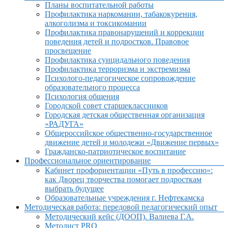
Планы воспитательной работы
Профилактика наркомании, табакокурения,
алкоголизма и токсикомании
Профилактика правонарушений и коррекции
поведения детей и подростков. Правовое
просвещение
Профилактика суицидального поведения
Профилактика терроризма и экстремизма
Психолого-педагогическое сопровождение
образовательного процесса
Психология общения
Городской совет старшеклассников
Городская детская общественная организация
«РАДУГА»
Общероссийское общественно-государственное
движение детей и молодежи «Движение первых»
Гражданско-патриотическое воспитание
Профессиональное ориентирование
Кабинет профориентации «Путь в профессию»:
как Дворец творчества помогает подросткам
выбрать будущее
Образовательные учреждения г. Нефтекамска
Методическая работа: передовой педагогический опыт
Методический кейс (ДООП). Валиева Г.А.
Методист PRO