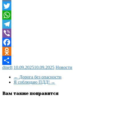
VK
Twitter
WhatsApp
Telegram
Viber
Facebook
Odnoklassniki
dtneft
10.09.2025
10.09.2025
Новости
Отправить
←
Дорога без опасности
Я соблюдаю ПДД!
→
Вам также понравится