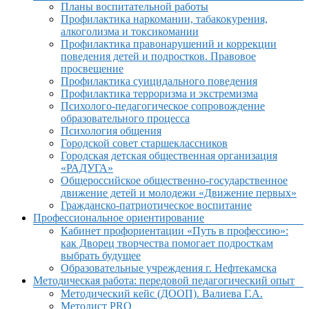
Планы воспитательной работы
Профилактика наркомании, табакокурения,
алкоголизма и токсикомании
Профилактика правонарушений и коррекции
поведения детей и подростков. Правовое
просвещение
Профилактика суицидального поведения
Профилактика терроризма и экстремизма
Психолого-педагогическое сопровождение
образовательного процесса
Психология общения
Городской совет старшеклассников
Городская детская общественная организация
«РАДУГА»
Общероссийское общественно-государственное
движение детей и молодежи «Движение первых»
Гражданско-патриотическое воспитание
Профессиональное ориентирование
Кабинет профориентации «Путь в профессию»:
как Дворец творчества помогает подросткам
выбрать будущее
Образовательные учреждения г. Нефтекамска
Методическая работа: передовой педагогический опыт
Методический кейс (ДООП). Валиева Г.А.
Методист PRO