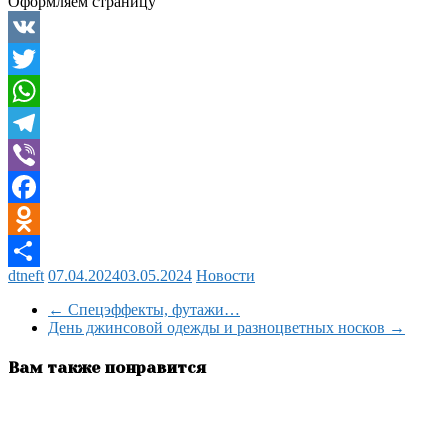
Оформляем страницу
VK
Twitter
WhatsApp
Telegram
Viber
Facebook
Odnoklassniki
dtneft
07.04.2024
03.05.2024
Новости
Отправить
←
Спецэффекты, футажи…
День джинсовой одежды и разноцветных носков
→
Вам также понравится