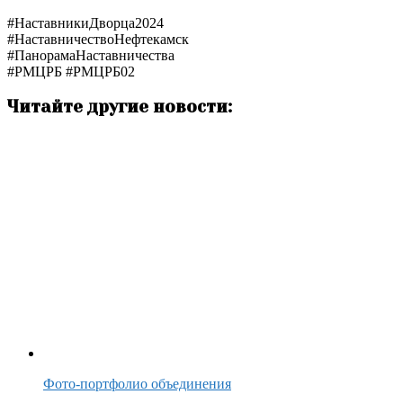
#НаставникиДворца2024
#НаставничествоНефтекамск
#ПанорамаНаставничества
#РМЦРБ #РМЦРБ02
Читайте другие новости:
Фото-портфолио объединения