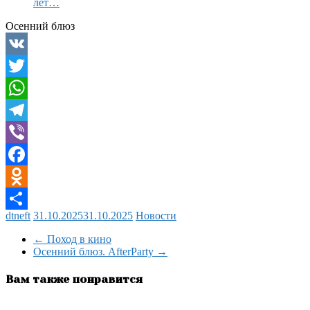
лет…
Осенний блюз
VK
Twitter
WhatsApp
Telegram
Viber
Facebook
Odnoklassniki
dtneft
31.10.2025
31.10.2025
Новости
Отправить
←
Поход в кино
Осенний блюз. AfterParty
→
Вам также понравится