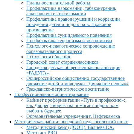
Планы воспитательной работы
Профилактика наркомании, табакокурения,
алкоголизма и токсикомании
Профилактика правонарушений и коррекции
поведения детей и подростков. Правовое
просвещение
Профилактика суицидального поведения
Профилактика терроризма и экстремизма
Психолого-педагогическое сопровождение
образовательного процесса
Психология общения
Городской совет старшеклассников
Городская детская общественная организация
«РАДУГА»
Общероссийское общественно-государственное
движение детей и молодежи «Движение первых»
Гражданско-патриотическое воспитание
Профессиональное ориентирование
Кабинет профориентации «Путь в профессию»:
как Дворец творчества помогает подросткам
выбрать будущее
Образовательные учреждения г. Нефтекамска
Методическая работа: передовой педагогический опыт
Методический кейс (ДООП). Валиева Г.А.
Методист PRO