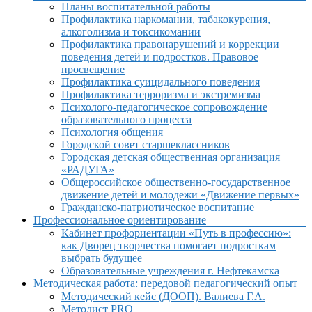
Планы воспитательной работы
Профилактика наркомании, табакокурения,
алкоголизма и токсикомании
Профилактика правонарушений и коррекции
поведения детей и подростков. Правовое
просвещение
Профилактика суицидального поведения
Профилактика терроризма и экстремизма
Психолого-педагогическое сопровождение
образовательного процесса
Психология общения
Городской совет старшеклассников
Городская детская общественная организация
«РАДУГА»
Общероссийское общественно-государственное
движение детей и молодежи «Движение первых»
Гражданско-патриотическое воспитание
Профессиональное ориентирование
Кабинет профориентации «Путь в профессию»:
как Дворец творчества помогает подросткам
выбрать будущее
Образовательные учреждения г. Нефтекамска
Методическая работа: передовой педагогический опыт
Методический кейс (ДООП). Валиева Г.А.
Методист PRO