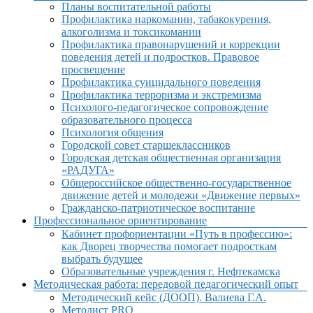
Планы воспитательной работы
Профилактика наркомании, табакокурения,
алкоголизма и токсикомании
Профилактика правонарушений и коррекции
поведения детей и подростков. Правовое
просвещение
Профилактика суицидального поведения
Профилактика терроризма и экстремизма
Психолого-педагогическое сопровождение
образовательного процесса
Психология общения
Городской совет старшеклассников
Городская детская общественная организация
«РАДУГА»
Общероссийское общественно-государственное
движение детей и молодежи «Движение первых»
Гражданско-патриотическое воспитание
Профессиональное ориентирование
Кабинет профориентации «Путь в профессию»:
как Дворец творчества помогает подросткам
выбрать будущее
Образовательные учреждения г. Нефтекамска
Методическая работа: передовой педагогический опыт
Методический кейс (ДООП). Валиева Г.А.
Методист PRO