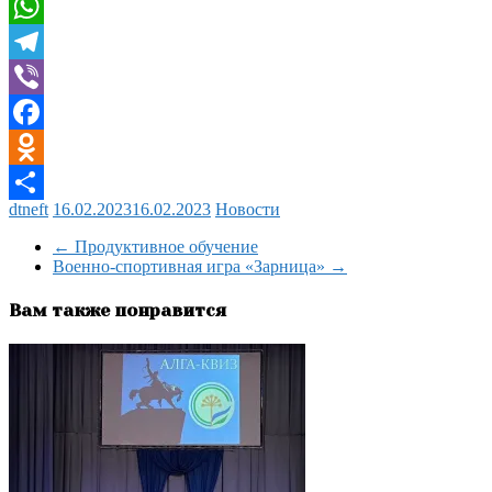
Twitter
WhatsApp
Telegram
Viber
Facebook
Odnoklassniki
dtneft
16.02.2023
16.02.2023
Новости
Отправить
←
Продуктивное обучение
Военно-спортивная игра «Зарница»
→
Вам также понравится