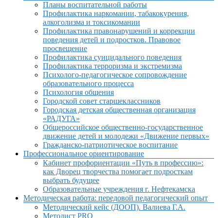
Планы воспитательной работы
Профилактика наркомании, табакокурения,
алкоголизма и токсикомании
Профилактика правонарушений и коррекции
поведения детей и подростков. Правовое
просвещение
Профилактика суицидального поведения
Профилактика терроризма и экстремизма
Психолого-педагогическое сопровождение
образовательного процесса
Психология общения
Городской совет старшеклассников
Городская детская общественная организация
«РАДУГА»
Общероссийское общественно-государственное
движение детей и молодежи «Движение первых»
Гражданско-патриотическое воспитание
Профессиональное ориентирование
Кабинет профориентации «Путь в профессию»:
как Дворец творчества помогает подросткам
выбрать будущее
Образовательные учреждения г. Нефтекамска
Методическая работа: передовой педагогический опыт
Методический кейс (ДООП). Валиева Г.А.
Методист PRO