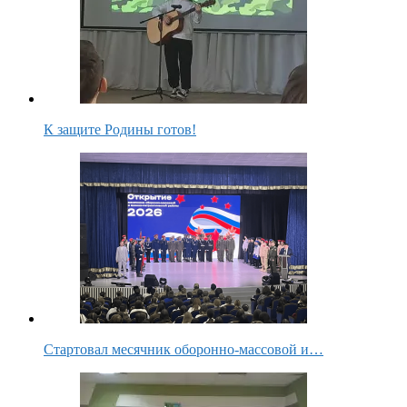
К защите Родины готов!
Стартовал месячник оборонно-массовой и…