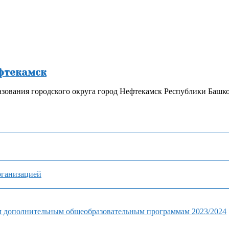
ефтекамск
зования городского округа город Нефтекамск Республики Башк
рганизацией
м дополнительным общеобразовательным программам 2023/2024