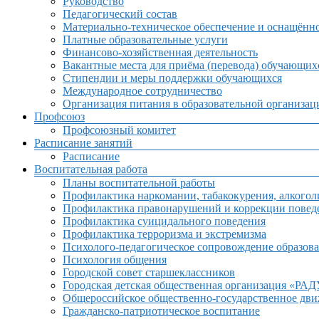
Руководство
Педагогический состав
Материально-техническое обеспечение и оснащённос
Платные образовательные услуги
Финансово-хозяйственная деятельность
Вакантные места для приёма (перевода) обучающих
Стипендии и меры поддержки обучающихся
Международное сотрудничество
Организация питания в образовательной организац
Профсоюз
Профсоюзный комитет
Расписание занятий
Расписание
Воспитательная работа
Планы воспитательной работы
Профилактика наркомании, табакокурения, алкогол
Профилактика правонарушений и коррекции поведе
Профилактика суицидального поведения
Профилактика терроризма и экстремизма
Психолого-педагогическое сопровождение образова
Психология общения
Городской совет старшеклассников
Городская детская общественная организация «РА
Общероссийское общественно-государственное дв
Гражданско-патриотическое воспитание