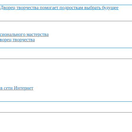
Дворец творчества помогает подросткам выбрать будущее
сионального мастерства
орец творчества
 в сети Интернет