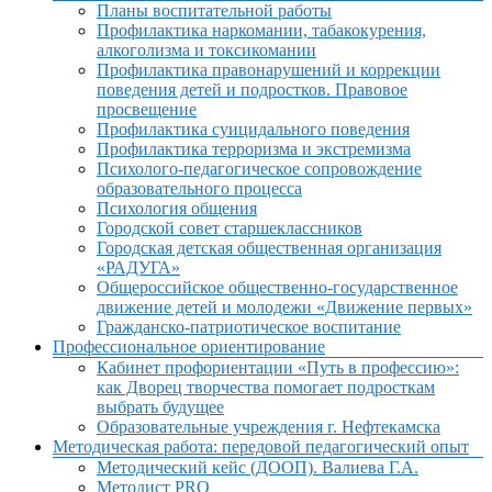
Планы воспитательной работы
Профилактика наркомании, табакокурения,
алкоголизма и токсикомании
Профилактика правонарушений и коррекции
поведения детей и подростков. Правовое
просвещение
Профилактика суицидального поведения
Профилактика терроризма и экстремизма
Психолого-педагогическое сопровождение
образовательного процесса
Психология общения
Городской совет старшеклассников
Городская детская общественная организация
«РАДУГА»
Общероссийское общественно-государственное
движение детей и молодежи «Движение первых»
Гражданско-патриотическое воспитание
Профессиональное ориентирование
Кабинет профориентации «Путь в профессию»:
как Дворец творчества помогает подросткам
выбрать будущее
Образовательные учреждения г. Нефтекамска
Методическая работа: передовой педагогический опыт
Методический кейс (ДООП). Валиева Г.А.
Методист PRO