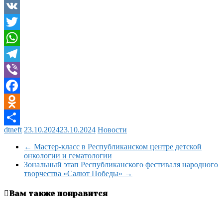
VK
Twitter
WhatsApp
Telegram
Viber
Facebook
Odnoklassniki
dtneft
23.10.2024
23.10.2024
Новости
Отправить
←
Мастер-класс в Республиканском центре детской
онкологии и гематологии
Зональный этап Республиканского фестиваля народного
творчества «Салют Победы»
→
Вам также понравится