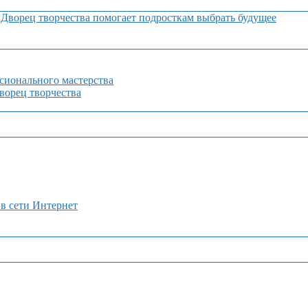
Дворец творчества помогает подросткам выбрать будущее
сионального мастерства
орец творчества
 в сети Интернет