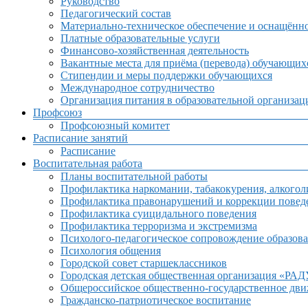
Руководство
Педагогический состав
Материально-техническое обеспечение и оснащённос
Платные образовательные услуги
Финансово-хозяйственная деятельность
Вакантные места для приёма (перевода) обучающих
Стипендии и меры поддержки обучающихся
Международное сотрудничество
Организация питания в образовательной организац
Профсоюз
Профсоюзный комитет
Расписание занятий
Расписание
Воспитательная работа
Планы воспитательной работы
Профилактика наркомании, табакокурения, алкогол
Профилактика правонарушений и коррекции поведе
Профилактика суицидального поведения
Профилактика терроризма и экстремизма
Психолого-педагогическое сопровождение образова
Психология общения
Городской совет старшеклассников
Городская детская общественная организация «РА
Общероссийское общественно-государственное дв
Гражданско-патриотическое воспитание