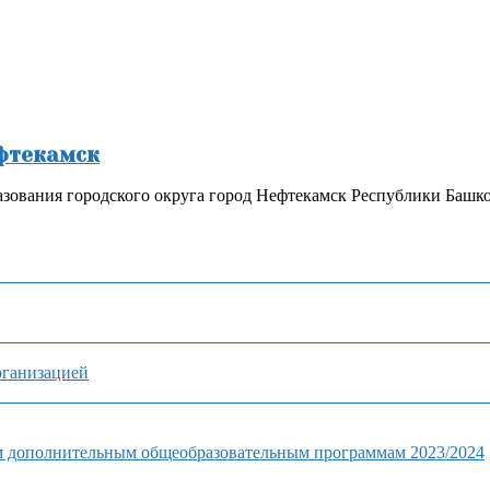
ефтекамск
зования городского округа город Нефтекамск Республики Башк
рганизацией
м дополнительным общеобразовательным программам 2023/2024