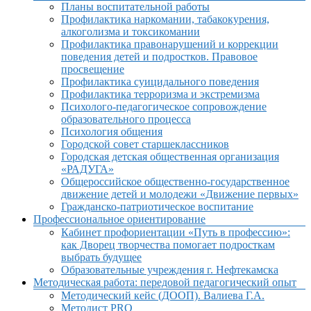
Планы воспитательной работы
Профилактика наркомании, табакокурения,
алкоголизма и токсикомании
Профилактика правонарушений и коррекции
поведения детей и подростков. Правовое
просвещение
Профилактика суицидального поведения
Профилактика терроризма и экстремизма
Психолого-педагогическое сопровождение
образовательного процесса
Психология общения
Городской совет старшеклассников
Городская детская общественная организация
«РАДУГА»
Общероссийское общественно-государственное
движение детей и молодежи «Движение первых»
Гражданско-патриотическое воспитание
Профессиональное ориентирование
Кабинет профориентации «Путь в профессию»:
как Дворец творчества помогает подросткам
выбрать будущее
Образовательные учреждения г. Нефтекамска
Методическая работа: передовой педагогический опыт
Методический кейс (ДООП). Валиева Г.А.
Методист PRO