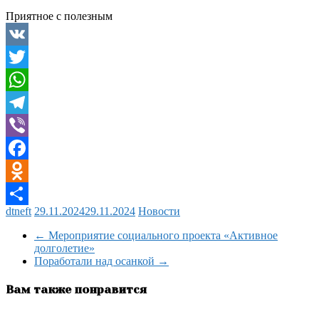
Приятное с полезным
VK
Twitter
WhatsApp
Telegram
Viber
Facebook
Odnoklassniki
dtneft
29.11.2024
29.11.2024
Новости
Отправить
←
Мероприятие социального проекта «Активное
долголетие»
Поработали над осанкой
→
Вам также понравится