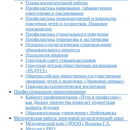
Планы воспитательной работы
Профилактика наркомании, табакокурения,
алкоголизма и токсикомании
Профилактика правонарушений и коррекции
поведения детей и подростков. Правовое
просвещение
Профилактика суицидального поведения
Профилактика терроризма и экстремизма
Психолого-педагогическое сопровождение
образовательного процесса
Психология общения
Городской совет старшеклассников
Городская детская общественная организация
«РАДУГА»
Общероссийское общественно-государственное
движение детей и молодежи «Движение первых»
Гражданско-патриотическое воспитание
Профессиональное ориентирование
Кабинет профориентации «Путь в профессию»:
как Дворец творчества помогает подросткам
выбрать будущее
Образовательные учреждения г. Нефтекамска
Методическая работа: передовой педагогический опыт
Методический кейс (ДООП). Валиева Г.А.
Методист PRO