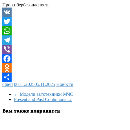
Про кибербезопасность
VK
Twitter
WhatsApp
Telegram
Viber
Facebook
Odnoklassniki
dtneft
06.11.2025
05.11.2025
Новости
Отправить
←
Модели автотехники МЧС
Present and Past Continuous
→
Вам также понравится