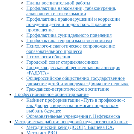
Планы воспитательной работы
Профилактика наркомании, табакокурения,
алкоголизма и токсикомании
Профилактика правонарушений и коррекции
поведения детей и подростков. Правовое
просвещение
Профилактика суицидального поведения
Профилактика терроризма и экстремизма
Психолого-педагогическое сопровождение
образовательного процесса
Психология общения
Городской совет старшеклассников
Городская детская общественная организация
«РАДУГА»
Общероссийское общественно-государственное
движение детей и молодежи «Движение первых»
Гражданско-патриотическое воспитание
Профессиональное ориентирование
Кабинет профориентации «Путь в профессию»:
как Дворец творчества помогает подросткам
выбрать будущее
Образовательные учреждения г. Нефтекамска
Методическая работа: передовой педагогический опыт
Методический кейс (ДООП). Валиева Г.А.
Методист PRO