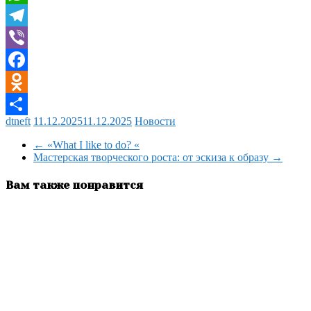
WhatsApp
Telegram
Viber
Facebook
Odnoklassniki
dtneft
11.12.2025
11.12.2025
Новости
Отправить
←
«What I like to do? «
Мастерская творческого роста: от эскиза к образу
→
Вам также понравится