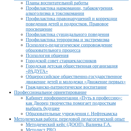
Планы воспитательной работы
Профилактика наркомании, табакокурения,
алкоголизма и токсикомании
Профилактика правонарушений и коррекции
поведения детей и подростков. Правовое
просвещение
Профилактика суицидального поведения
Профилактика терроризма и экстремизма
Психолого-педагогическое сопровождение
образовательного процесса
Психология общения
Городской совет старшеклассников
Городская детская общественная организация
«РАДУГА»
Общероссийское общественно-государственное
движение детей и молодежи «Движение первых»
Гражданско-патриотическое воспитание
Профессиональное ориентирование
Кабинет профориентации «Путь в профессию»:
как Дворец творчества помогает подросткам
выбрать будущее
Образовательные учреждения г. Нефтекамска
Методическая работа: передовой педагогический опыт
Методический кейс (ДООП). Валиева Г.А.
Методист PRO