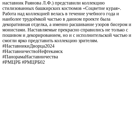
наставник Раянова Л.Ф.) представили коллекцию
стилизованных башкирских костюмов «Соцветие курая».
Работа над коллекцией велась в течение учебного года и
наиболее трудоёмкой частью в данном проекте была
декоративная отделка, а именно расшивание узоров бисером и
монистами. Наставляемые прекрасно справились не только с
пошивом и декорированием, но и с исполнительской частью и
смогли ярко представить коллекцию зрителям.
#НаставникиДворца2024
#НаставничествоНефтекамск
#ПанорамаНаставничества
#РМЦРБ #РМЦРБ02