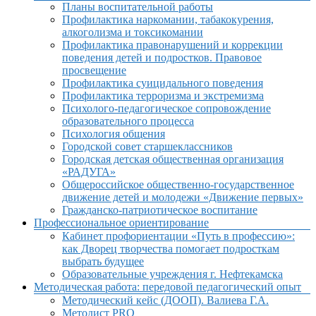
Планы воспитательной работы
Профилактика наркомании, табакокурения,
алкоголизма и токсикомании
Профилактика правонарушений и коррекции
поведения детей и подростков. Правовое
просвещение
Профилактика суицидального поведения
Профилактика терроризма и экстремизма
Психолого-педагогическое сопровождение
образовательного процесса
Психология общения
Городской совет старшеклассников
Городская детская общественная организация
«РАДУГА»
Общероссийское общественно-государственное
движение детей и молодежи «Движение первых»
Гражданско-патриотическое воспитание
Профессиональное ориентирование
Кабинет профориентации «Путь в профессию»:
как Дворец творчества помогает подросткам
выбрать будущее
Образовательные учреждения г. Нефтекамска
Методическая работа: передовой педагогический опыт
Методический кейс (ДООП). Валиева Г.А.
Методист PRO