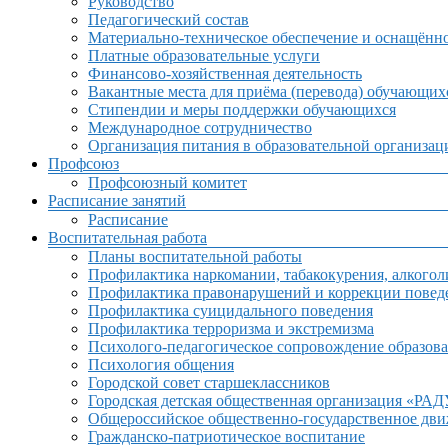
Руководство
Педагогический состав
Материально-техническое обеспечение и оснащённос
Платные образовательные услуги
Финансово-хозяйственная деятельность
Вакантные места для приёма (перевода) обучающих
Стипендии и меры поддержки обучающихся
Международное сотрудничество
Организация питания в образовательной организац
Профсоюз
Профсоюзный комитет
Расписание занятий
Расписание
Воспитательная работа
Планы воспитательной работы
Профилактика наркомании, табакокурения, алкогол
Профилактика правонарушений и коррекции поведе
Профилактика суицидального поведения
Профилактика терроризма и экстремизма
Психолого-педагогическое сопровождение образова
Психология общения
Городской совет старшеклассников
Городская детская общественная организация «РА
Общероссийское общественно-государственное дв
Гражданско-патриотическое воспитание