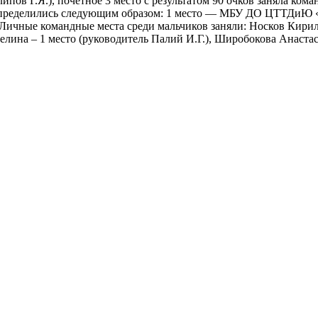
пов Г.Я.), почетное 3 место с результатом 90 очков заняла ко
спределились следующим образом: 1 место — МБУ ДО ЦТТДиЮ «
. Личные командные места среди мальчиков заняли: Носков Кири
делина – 1 место (руководитель Палий И.Г.), Широбокова Анаста