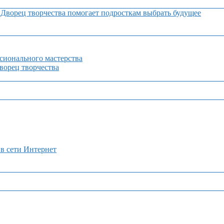
Дворец творчества помогает подросткам выбрать будущее
сионального мастерства
орец творчества
 в сети Интернет