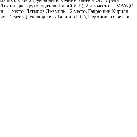
манда школы №12 (руководитель Миннгалиев Ф.А.). Среди
Технопарк» (руководитель Палий И.Г.), 2 и 3 место — МАУДО
лл – 1 место, Латыпов Джамиль – 2 место, Гаврюшин Кирилл –
сия – 2 место(руководитель Талипов Г.Я.), Перминова Светлана