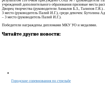
результатом 118 очков присуждено СОШ № 7 (руководитель Тали
учреждений дополнительного образования призовые места ра
Дворец творчества (руководители Акмалов Б.З., Талипов Г.Я.)
3 место (руководитель Палий И.Г.), среди девочек: Бутолина А
– 3 место (руководитель Палий И.Г.).
Победители награждены дипломами МКУ УО и медалями.
Читайте другие новости:
Городские соревнования по стрельбе