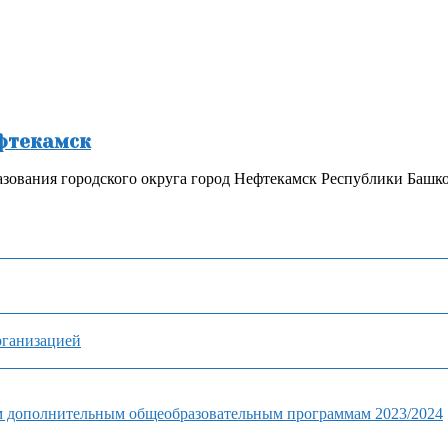
ефтекамск
зования городского округа город Нефтекамск Республики Башк
рганизацией
м дополнительным общеобразовательным программам 2023/2024