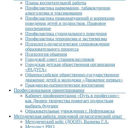
Планы воспитательной работы
Профилактика наркомании, табакокурения,
алкоголизма и токсикомании
Профилактика правонарушений и коррекции
поведения детей и подростков. Правовое
просвещение
Профилактика суицидального поведения
Профилактика терроризма и экстремизма
Психолого-педагогическое сопровождение
образовательного процесса
Психология общения
Городской совет старшеклассников
Городская детская общественная организация
«РАДУГА»
Общероссийское общественно-государственное
движение детей и молодежи «Движение первых»
Гражданско-патриотическое воспитание
Профессиональное ориентирование
Кабинет профориентации «Путь в профессию»:
как Дворец творчества помогает подросткам
выбрать будущее
Образовательные учреждения г. Нефтекамска
Методическая работа: передовой педагогический опыт
Методический кейс (ДООП). Валиева Г.А.
Методист PRO