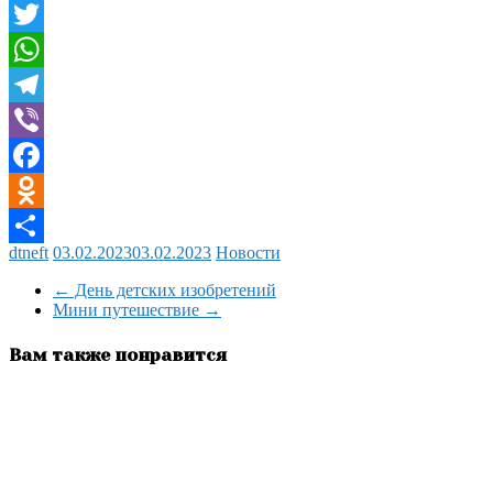
VK
Twitter
WhatsApp
Telegram
Viber
Facebook
Odnoklassniki
dtneft
03.02.2023
03.02.2023
Новости
Отправить
←
День детских изобретений
Мини путешествие
→
Вам также понравится