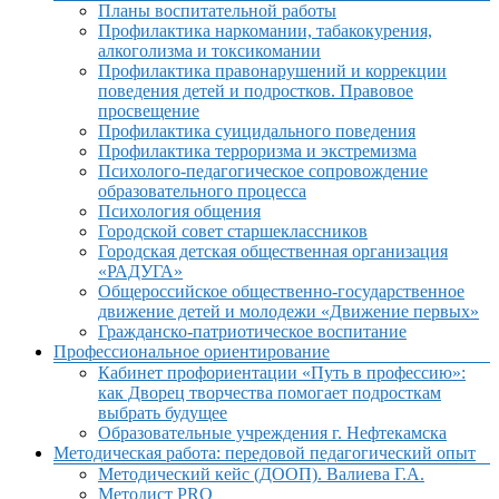
Планы воспитательной работы
Профилактика наркомании, табакокурения,
алкоголизма и токсикомании
Профилактика правонарушений и коррекции
поведения детей и подростков. Правовое
просвещение
Профилактика суицидального поведения
Профилактика терроризма и экстремизма
Психолого-педагогическое сопровождение
образовательного процесса
Психология общения
Городской совет старшеклассников
Городская детская общественная организация
«РАДУГА»
Общероссийское общественно-государственное
движение детей и молодежи «Движение первых»
Гражданско-патриотическое воспитание
Профессиональное ориентирование
Кабинет профориентации «Путь в профессию»:
как Дворец творчества помогает подросткам
выбрать будущее
Образовательные учреждения г. Нефтекамска
Методическая работа: передовой педагогический опыт
Методический кейс (ДООП). Валиева Г.А.
Методист PRO