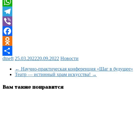
Twitter
WhatsApp
Telegram
Viber
Facebook
Odnoklassniki
dtneft
25.03.2022
20.09.2022
Новости
Отправить
←
Научно-практическая конференция «Шаг в будущее»
Театр — истинный храм искусства!
→
Вам также понравится