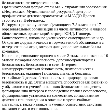
безопасности жизнедеятельности.
Организаторами форума стали МКУ Управления образования
г.Нефтекамск, Муниципальный ресурсный центр по
профилактике детского травматизма и МАУДО Дворец
творчества г.Нефтекамск.
В форуме приняли участие обучающиеся 7-8 классов из 17
образовательных организаций из числа активистов и лидеров
общественных организаций: отряды ЮИД, Пионеры
Башкортостана, школьное ученическое самоуправление и др.
Открытие форума началось в торжественной обстановке и с
интерактивной игры, которая дала дополнительные баллы
командам.
Квест – соревнование прошел в холле 2 этажа и состояло из 10
этапов: пожарная безопасность, дорожно-транспортная
безопасность, безопасность в сети Интернет,
антитеррористическая безопасность, психологическая
безопасность, оказание I помощи, сигналы бедствия,
стихийные бедствия, безопасность на природе, правовая
безопасность и др. Этапы маршрута способствовали развитию
у обучающихся умений и навыков безопасного поведения,
формированию интереса к соблюдению правил безопасности,
формированию установок на совместные, согласованные
действия при попадании в опасные и чрезвычайные
ситуации, а также навыков и умений совместных действий,
оказания само- и взаимопомощи.