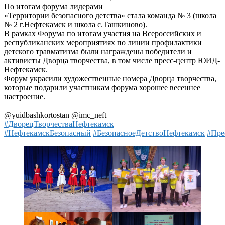
По итогам форума лидерами
«Территории безопасного детства» стала команда № 3 (школа
№ 2 г.Нефтекамск и школа с.Ташкиново).
В рамках Форума по итогам участия на Всероссийских и
республиканских мероприятиях по линии профилактики
детского травматизма были награждены победители и
активисты Дворца творчества, в том числе пресс-центр ЮИД-
Нефтекамск.
Форум украсили художественные номера Дворца творчества,
которые подарили участникам форума хорошее весеннее
настроение.
@yuidbashkortostan @imc_neft
#ДворецТворчестваНефтекамск
#НефтекамскБезопасный
#БезопасноеДетствоНефтекамск
#Пре