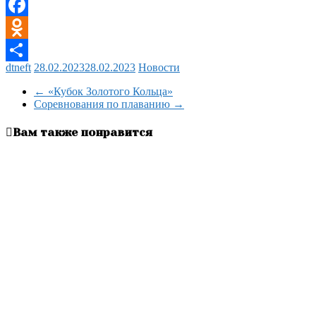
Viber
Facebook
Odnoklassniki
dtneft
28.02.2023
28.02.2023
Новости
Отправить
←
«Кубок Золотого Кольца»
Соревнования по плаванию
→
Вам также понравится