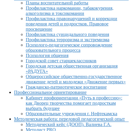
Планы воспитательной работы
Профилактика наркомании, табакокурения,
алкоголизма и токсикомании
Профилактика правонарушений и коррекции
поведения детей и подростков. Правовое
просвещение
Профилактика суицидального поведения
Профилактика терроризма и экстремизма
Психолого-педагогическое сопровождение
образовательного процесса
Психология общения
Городской совет старшеклассников
Городская детская общественная организация
«РАДУГА»
Общероссийское общественно-государственное
движение детей и молодежи «Движение первых»
Гражданско-патриотическое воспитание
Профессиональное ориентирование
Кабинет профориентации «Путь в профессию»:
как Дворец творчества помогает подросткам
выбрать будущее
Образовательные учреждения г. Нефтекамска
Методическая работа: передовой педагогический опыт
Методический кейс (ДООП). Валиева Г.А.
Методист PRO