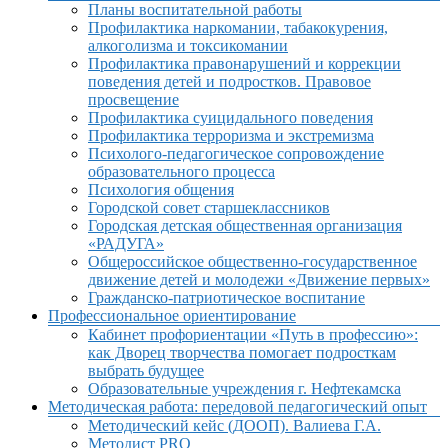
Планы воспитательной работы
Профилактика наркомании, табакокурения,
алкоголизма и токсикомании
Профилактика правонарушений и коррекции
поведения детей и подростков. Правовое
просвещение
Профилактика суицидального поведения
Профилактика терроризма и экстремизма
Психолого-педагогическое сопровождение
образовательного процесса
Психология общения
Городской совет старшеклассников
Городская детская общественная организация
«РАДУГА»
Общероссийское общественно-государственное
движение детей и молодежи «Движение первых»
Гражданско-патриотическое воспитание
Профессиональное ориентирование
Кабинет профориентации «Путь в профессию»:
как Дворец творчества помогает подросткам
выбрать будущее
Образовательные учреждения г. Нефтекамска
Методическая работа: передовой педагогический опыт
Методический кейс (ДООП). Валиева Г.А.
Методист PRO