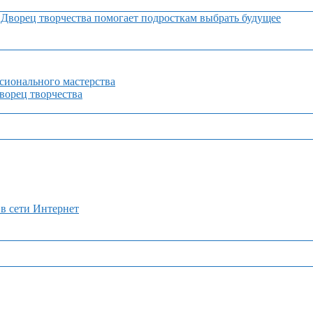
Дворец творчества помогает подросткам выбрать будущее
сионального мастерства
орец творчества
 в сети Интернет