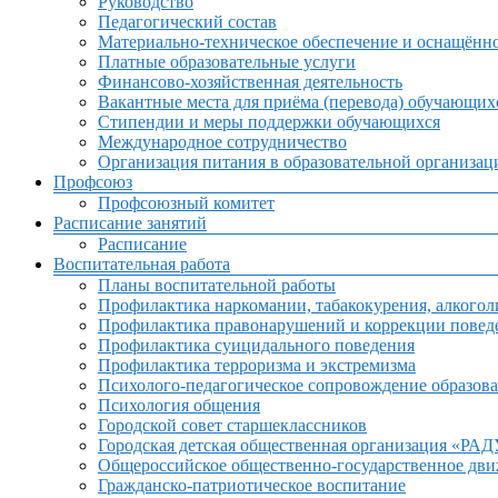
Руководство
Педагогический состав
Материально-техническое обеспечение и оснащённос
Платные образовательные услуги
Финансово-хозяйственная деятельность
Вакантные места для приёма (перевода) обучающих
Стипендии и меры поддержки обучающихся
Международное сотрудничество
Организация питания в образовательной организац
Профсоюз
Профсоюзный комитет
Расписание занятий
Расписание
Воспитательная работа
Планы воспитательной работы
Профилактика наркомании, табакокурения, алкогол
Профилактика правонарушений и коррекции поведе
Профилактика суицидального поведения
Профилактика терроризма и экстремизма
Психолого-педагогическое сопровождение образова
Психология общения
Городской совет старшеклассников
Городская детская общественная организация «РА
Общероссийское общественно-государственное дв
Гражданско-патриотическое воспитание