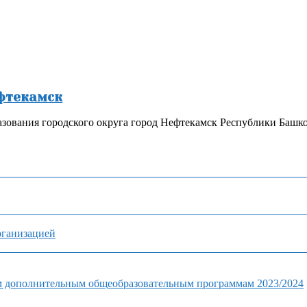
ефтекамск
зования городского округа город Нефтекамск Республики Башк
рганизацией
м дополнительным общеобразовательным программам 2023/2024