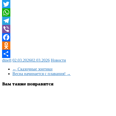
VK
Twitter
WhatsApp
Telegram
Viber
Facebook
Odnoklassniki
dtneft
02.03.2026
02.03.2026
Новости
Отправить
←
Сказочные зонтики
Весна начинается с плавания!
→
Вам также понравится