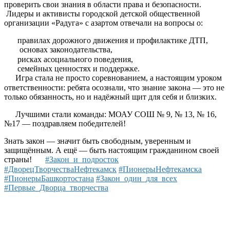
проверить свои знания в области права и безопасности.
Лидеры и активисты городской детской общественной
организации «Радуга» с азартом отвечали на вопросы о:
правилах дорожного движения и профилактике ДТП,
основах законодательства,
рисках асоциального поведения,
семейных ценностях и поддержке.
Игра стала не просто соревнованием, а настоящим уроком
ответственности: ребята осознали, что знание закона — это не
только обязанность, но и надёжный щит для себя и близких.
Лучшими стали команды: МОАУ СОШ № 9, № 13, № 16,
№17 — поздравляем победителей!
Знать закон — значит быть свободным, уверенным и
защищённым. А ещё — быть настоящим гражданином своей
страны!
#Закон_и_подросток
#ДворецТворчестваНефтекамск
#ПионерыНефтекамска
#ПионерыБашкортостана
#Закон_один_для_всех
#Первые_Дворца_творчества