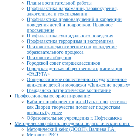
Планы воспитательной работы
Профилактика наркомании, табакокурения,
алкоголизма и токсикомании
Профилактика правонарушений и коррекции
поведения детей и подростков. Правовое
просвещение
Профилактика суицидального поведения
Профилактика терроризма и экстремизма
Психолого-педагогическое сопровождение
образовательного процесса
Психология общения
Городской совет старшеклассников
Городская детская общественная организация
«РАДУГА»
Общероссийское общественно-государственное
движение детей и молодежи «Движение первых»
Гражданско-патриотическое воспитание
Профессиональное ориентирование
Кабинет профориентации «Путь в профессию»:
как Дворец творчества помогает подросткам
выбрать будущее
Образовательные учреждения г. Нефтекамска
Методическая работа: передовой педагогический опыт
Методический кейс (ДООП). Валиева Г.А.
Методист PRO