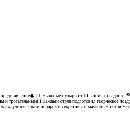
 представление🧛🧝‍♀️, мыльные пузыри от Шляпника, сладости 🍭
им и трогательным!!! Каждый отряд подготовил творческое поздр
к получил сладкий подарок и секретик с пожеланиями от вожат