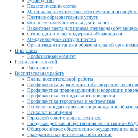
Руководство
Педагогический состав
Материально-техническое обеспечение и оснащённос
Платные образовательные услуги
Финансово-хозяйственная деятельность
Вакантные места для приёма (перевода) обучающих
Стипендии и меры поддержки обучающихся
Международное сотрудничество
Организация питания в образовательной организац
Профсоюз
Профсоюзный комитет
Расписание занятий
Расписание
Воспитательная работа
Планы воспитательной работы
Профилактика наркомании, табакокурения, алкогол
Профилактика правонарушений и коррекции поведе
Профилактика суицидального поведения
Профилактика терроризма и экстремизма
Психолого-педагогическое сопровождение образова
Психология общения
Городской совет старшеклассников
Городская детская общественная организация «РА
Общероссийское общественно-государственное дв
Гражданско-патриотическое воспитание