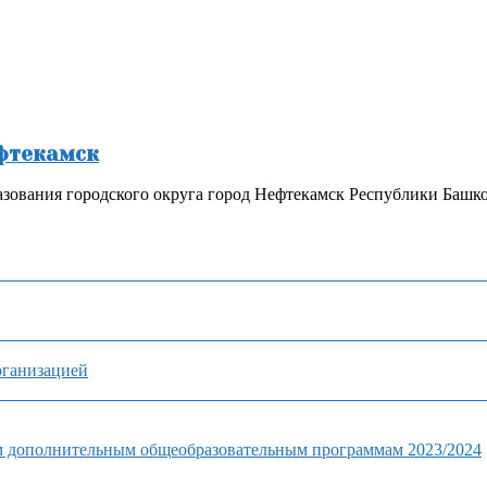
ефтекамск
зования городского округа город Нефтекамск Республики Башк
рганизацией
м дополнительным общеобразовательным программам 2023/2024