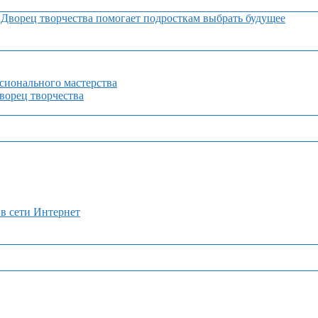
Дворец творчества помогает подросткам выбрать будущее
сионального мастерства
орец творчества
 в сети Интернет