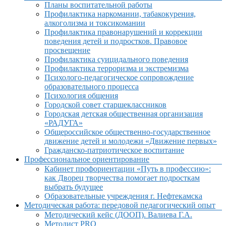
Планы воспитательной работы
Профилактика наркомании, табакокурения,
алкоголизма и токсикомании
Профилактика правонарушений и коррекции
поведения детей и подростков. Правовое
просвещение
Профилактика суицидального поведения
Профилактика терроризма и экстремизма
Психолого-педагогическое сопровождение
образовательного процесса
Психология общения
Городской совет старшеклассников
Городская детская общественная организация
«РАДУГА»
Общероссийское общественно-государственное
движение детей и молодежи «Движение первых»
Гражданско-патриотическое воспитание
Профессиональное ориентирование
Кабинет профориентации «Путь в профессию»:
как Дворец творчества помогает подросткам
выбрать будущее
Образовательные учреждения г. Нефтекамска
Методическая работа: передовой педагогический опыт
Методический кейс (ДООП). Валиева Г.А.
Методист PRO