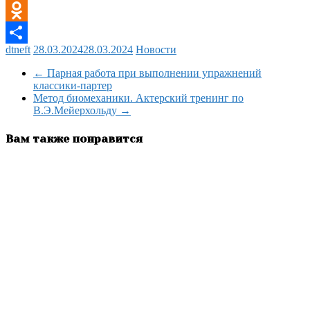
Facebook
Odnoklassniki
dtneft
28.03.2024
28.03.2024
Новости
Отправить
←
Парная работа при выполнении упражнений
классики-партер
Метод биомеханики. Актерский тренинг по
В.Э.Мейерхольду
→
Вам также понравится