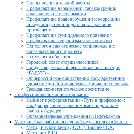
Планы воспитательной работы
Профилактика наркомании, табакокурения,
алкоголизма и токсикомании
Профилактика правонарушений и коррекции
поведения детей и подростков. Правовое
просвещение
Профилактика суицидального поведения
Профилактика терроризма и экстремизма
Психолого-педагогическое сопровождение
образовательного процесса
Психология общения
Городской совет старшеклассников
Городская детская общественная организация
«РАДУГА»
Общероссийское общественно-государственное
движение детей и молодежи «Движение первых»
Гражданско-патриотическое воспитание
Профессиональное ориентирование
Кабинет профориентации «Путь в профессию»:
как Дворец творчества помогает подросткам
выбрать будущее
Образовательные учреждения г. Нефтекамска
Методическая работа: передовой педагогический опыт
Методический кейс (ДООП). Валиева Г.А.
Методист PRO