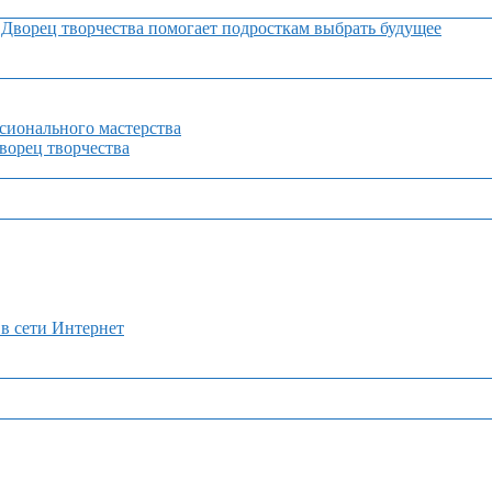
Дворец творчества помогает подросткам выбрать будущее
сионального мастерства
орец творчества
 в сети Интернет