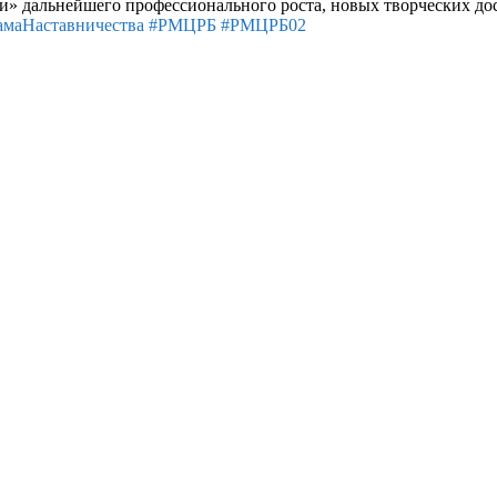
и» дальнейшего профессионального роста, новых творческих до
амаНаставничества
#РМЦРБ
#РМЦРБ02