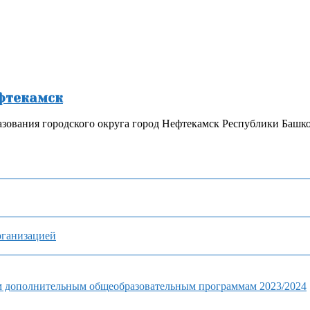
ефтекамск
зования городского округа город Нефтекамск Республики Башк
рганизацией
м дополнительным общеобразовательным программам 2023/2024