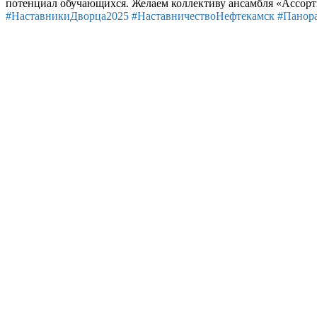
потенциал обучающихся. Желаем коллективу ансамбля «Ассорт
#НаставникиДворца2025
#НаставничествоНефтекамск
#Панор