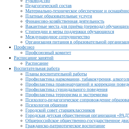
Руководство
Педагогический состав
Материально-техническое обеспечение и оснащённос
Платные образовательные услуги
Финансово-хозяйственная деятельность
Вакантные места для приёма (перевода) обучающих
Стипендии и меры поддержки обучающихся
Международное сотрудничество
Организация питания в образовательной организац
Профсоюз
Профсоюзный комитет
Расписание занятий
Расписание
Воспитательная работа
Планы воспитательной работы
Профилактика наркомании, табакокурения, алкогол
Профилактика правонарушений и коррекции поведе
Профилактика суицидального поведения
Профилактика терроризма и экстремизма
Психолого-педагогическое сопровождение образова
Психология общения
Городской совет старшеклассников
Городская детская общественная организация «РА
Общероссийское общественно-государственное дв
Гражданско-патриотическое воспитание