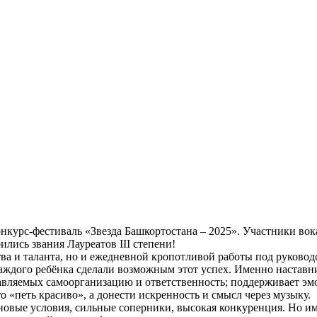
онкурс-фестиваль «Звезда Башкортостана – 2025». Участники в
лись звания Лауреатов III степени!
а и таланта, но и ежедневной кропотливой работы под руководс
каждого ребёнка сделали возможным этот успех. Именно наставн
тавляемых самоорганизацию и ответственность; поддерживает э
 «петь красиво», а донести искренность и смысл через музыку.
овые условия, сильные соперники, высокая конкуренция. Но им