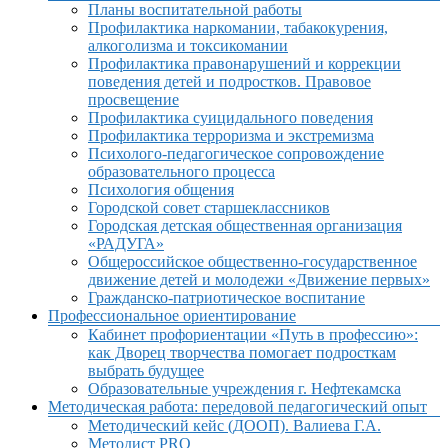
Планы воспитательной работы
Профилактика наркомании, табакокурения,
алкоголизма и токсикомании
Профилактика правонарушений и коррекции
поведения детей и подростков. Правовое
просвещение
Профилактика суицидального поведения
Профилактика терроризма и экстремизма
Психолого-педагогическое сопровождение
образовательного процесса
Психология общения
Городской совет старшеклассников
Городская детская общественная организация
«РАДУГА»
Общероссийское общественно-государственное
движение детей и молодежи «Движение первых»
Гражданско-патриотическое воспитание
Профессиональное ориентирование
Кабинет профориентации «Путь в профессию»:
как Дворец творчества помогает подросткам
выбрать будущее
Образовательные учреждения г. Нефтекамска
Методическая работа: передовой педагогический опыт
Методический кейс (ДООП). Валиева Г.А.
Методист PRO