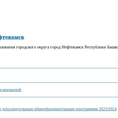
ефтекамск
зования городского округа город Нефтекамск Республики Башк
рганизацией
м дополнительным общеобразовательным программам 2023/2024