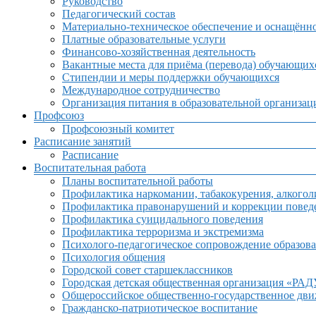
Руководство
Педагогический состав
Материально-техническое обеспечение и оснащённос
Платные образовательные услуги
Финансово-хозяйственная деятельность
Вакантные места для приёма (перевода) обучающих
Стипендии и меры поддержки обучающихся
Международное сотрудничество
Организация питания в образовательной организац
Профсоюз
Профсоюзный комитет
Расписание занятий
Расписание
Воспитательная работа
Планы воспитательной работы
Профилактика наркомании, табакокурения, алкогол
Профилактика правонарушений и коррекции поведе
Профилактика суицидального поведения
Профилактика терроризма и экстремизма
Психолого-педагогическое сопровождение образова
Психология общения
Городской совет старшеклассников
Городская детская общественная организация «РА
Общероссийское общественно-государственное дв
Гражданско-патриотическое воспитание