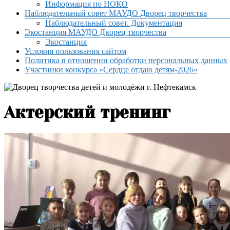
Информация по НОКО
Наблюдательный совет МАУДО Дворец творчества
Наблюдательный совет. Документация
Экостанция МАУДО Дворец творчества
Экостанция
Условия пользования сайтом
Политика в отношении обработки персональных данных
Участники конкурса «Сердце отдаю детям-2026»
Актерский тренинг