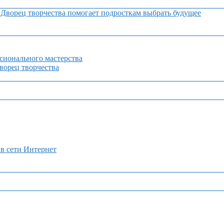
Дворец творчества помогает подросткам выбрать будущее
сионального мастерства
орец творчества
 в сети Интернет