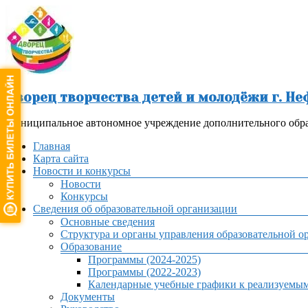
Перейти
к
содержимому
Дворец творчества детей и молодёжи г. Н
Муниципальное автономное учреждение дополнительного обра
Меню
Главная
Карта сайта
Новости и конкурсы
Новости
Конкурсы
Сведения об образовательной организации
Основные сведения
Структура и органы управления образовательной о
Образование
Программы (2024-2025)
Программы (2022-2023)
Календарные учебные графики к реализуемы
Документы