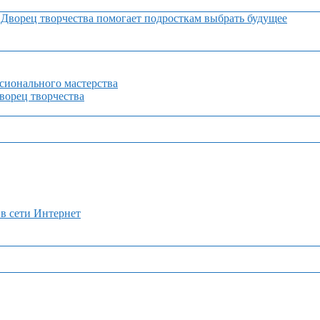
Дворец творчества помогает подросткам выбрать будущее
сионального мастерства
орец творчества
 в сети Интернет