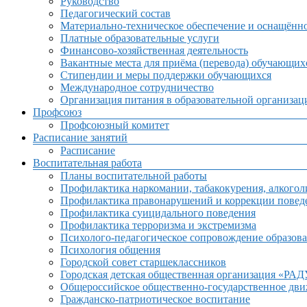
Руководство
Педагогический состав
Материально-техническое обеспечение и оснащённос
Платные образовательные услуги
Финансово-хозяйственная деятельность
Вакантные места для приёма (перевода) обучающих
Стипендии и меры поддержки обучающихся
Международное сотрудничество
Организация питания в образовательной организац
Профсоюз
Профсоюзный комитет
Расписание занятий
Расписание
Воспитательная работа
Планы воспитательной работы
Профилактика наркомании, табакокурения, алкогол
Профилактика правонарушений и коррекции поведе
Профилактика суицидального поведения
Профилактика терроризма и экстремизма
Психолого-педагогическое сопровождение образова
Психология общения
Городской совет старшеклассников
Городская детская общественная организация «РА
Общероссийское общественно-государственное дв
Гражданско-патриотическое воспитание