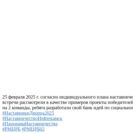
25 февраля 2025 г. согласно индивидуального плана наставни
встречи рассмотрели в качестве примеров проекты победител
на 2 команды, ребята разработали свой банк идей по социальн
#НаставникиДворца2025
#НаставничествоНефтекамск
#ПанорамаНаставничества
#РМЦРБ
#РМЦРБ02