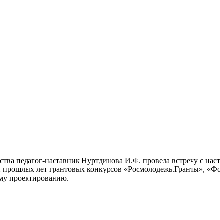
чества педагог-наставник Нуртдинова И.Ф. провела встречу с 
ей прошлых лет грантовых конкурсов «Росмолодежь.Гранты», «Фо
ому проектированию.