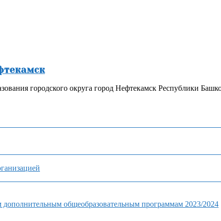
ефтекамск
зования городского округа город Нефтекамск Республики Башк
рганизацией
м дополнительным общеобразовательным программам 2023/2024