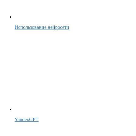
Использование нейросети
YandexGPT