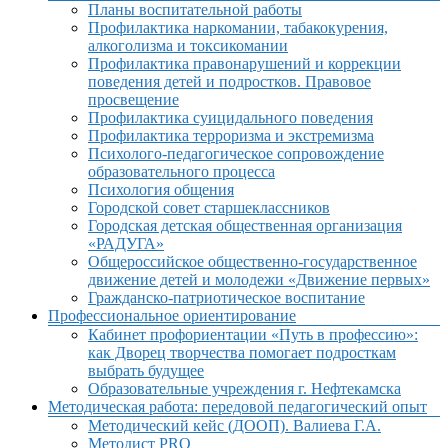
Планы воспитательной работы
Профилактика наркомании, табакокурения,
алкоголизма и токсикомании
Профилактика правонарушений и коррекции
поведения детей и подростков. Правовое
просвещение
Профилактика суицидального поведения
Профилактика терроризма и экстремизма
Психолого-педагогическое сопровождение
образовательного процесса
Психология общения
Городской совет старшеклассников
Городская детская общественная организация
«РАДУГА»
Общероссийское общественно-государственное
движение детей и молодежи «Движение первых»
Гражданско-патриотическое воспитание
Профессиональное ориентирование
Кабинет профориентации «Путь в профессию»:
как Дворец творчества помогает подросткам
выбрать будущее
Образовательные учреждения г. Нефтекамска
Методическая работа: передовой педагогический опыт
Методический кейс (ДООП). Валиева Г.А.
Методист PRO